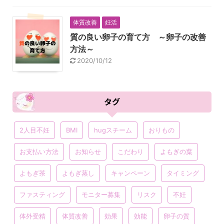
体質改善
妊活
質の良い卵子の育て方 ～卵子の改善
方法～
2020/10/12
タグ
2人目不妊
BMI
hugスチーム
おりもの
お支払い方法
お知らせ
こだわり
よもぎの葉
よもぎ茶
よもぎ蒸し
キャンペーン
タイミング
ファスティング
モニター募集
リスク
不妊
体外受精
体質改善
効果
効能
卵子の質