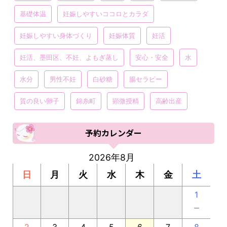
基礎体温
妊娠しやすいココロとカラダ
妊娠しやすい身体づくり
妊娠体質
妊活
妊活、墨田区、不妊、よもぎ蒸し
安心・安全
水
水分
男性不妊
白砂糖
腸セラピー
質の良い卵子
錦糸町
顕微授精
高齢出産
予約カレンダー
2026年8月
日
月
火
水
木
金
土
1
－