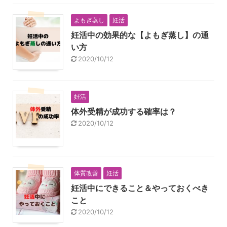
よもぎ蒸し
妊活
妊活中の効果的な【よもぎ蒸し】の通
い方
2020/10/12
妊活
体外受精が成功する確率は？
2020/10/12
体質改善
妊活
妊活中にできること＆やっておくべき
こと
2020/10/12