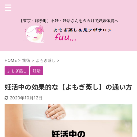
【東京・錦糸町】不妊・妊活さんを６カ月で妊娠体質へ
HOME
>
施術
>
よもぎ蒸し
>
よもぎ蒸し
妊活
妊活中の効果的な【よもぎ蒸し】の通い方
2020年10月12日