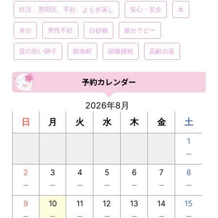
妊活、墨田区、不妊、よもぎ蒸し
安心・安全
水
水分
男性不妊
白砂糖
腸セラピー
質の良い卵子
錦糸町
顕微授精
高齢出産
予約カレンダー
2026年8月
日
月
火
水
木
金
土
1
－
2
3
4
5
6
7
8
－
－
－
－
－
－
－
9
10
11
12
13
14
15
－
－
－
－
－
－
－