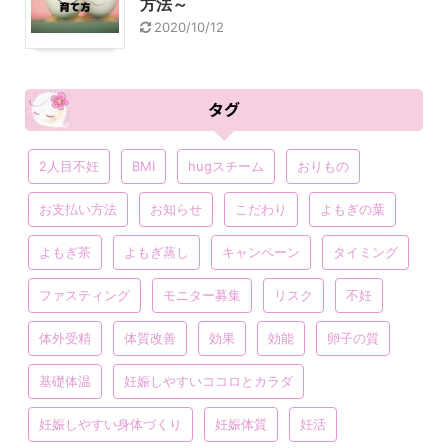
方法～
2020/10/12
タグ
2人目不妊
BMI
hugスチーム
おりもの
お支払い方法
お知らせ
こだわり
よもぎの葉
よもぎ茶
よもぎ蒸し
キャンペーン
タイミング
ファスティング
モニター募集
リスク
不妊
体外受精
体質改善
効果
効能
卵子の質
基礎体温
妊娠しやすいココロとカラダ
妊娠しやすい身体づくり
妊娠体質
妊活