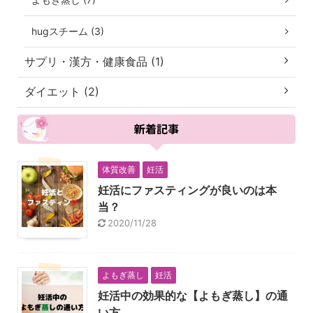
hugスチーム (3)
サプリ・漢方・健康食品 (1)
ダイエット (2)
新着記事
体質改善
妊活
妊活にファスティングが良いのは本
当？
2020/11/28
よもぎ蒸し
妊活
妊活中の効果的な【よもぎ蒸し】の通
い方