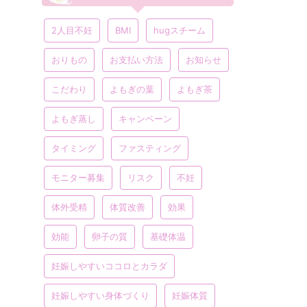
2人目不妊
BMI
hugスチーム
おりもの
お支払い方法
お知らせ
こだわり
よもぎの葉
よもぎ茶
よもぎ蒸し
キャンペーン
タイミング
ファスティング
モニター募集
リスク
不妊
体外受精
体質改善
効果
効能
卵子の質
基礎体温
妊娠しやすいココロとカラダ
妊娠しやすい身体づくり
妊娠体質