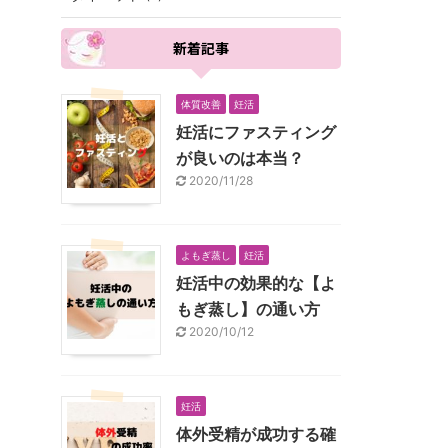
新着記事
体質改善
妊活
妊活にファスティング
が良いのは本当？
2020/11/28
よもぎ蒸し
妊活
妊活中の効果的な【よ
もぎ蒸し】の通い方
2020/10/12
妊活
体外受精が成功する確