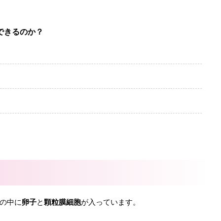
できるのか？
？
の中に
卵子
と
顆粒膜細胞
が入っています。