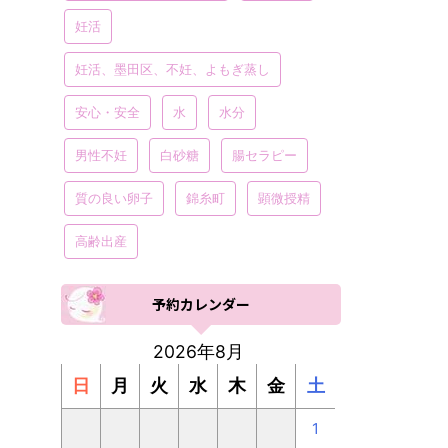
妊活
妊活、墨田区、不妊、よもぎ蒸し
安心・安全
水
水分
男性不妊
白砂糖
腸セラピー
質の良い卵子
錦糸町
顕微授精
高齢出産
予約カレンダー
2026年8月
日
月
火
水
木
金
土
1