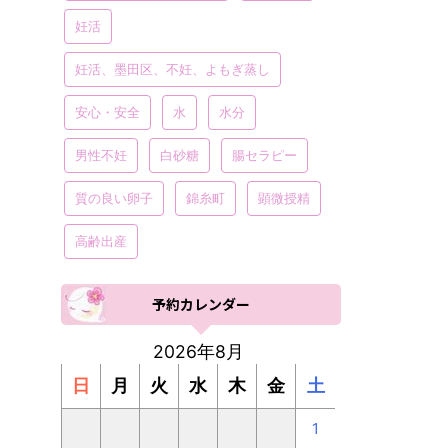
妊活
妊活、墨田区、不妊、よもぎ蒸し
安心・安全
水
水分
男性不妊
白砂糖
腸セラピー
質の良い卵子
錦糸町
顕微授精
高齢出産
予約カレンダー
2026年8月
日
月
火
水
木
金
土
1