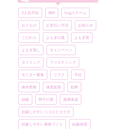
2人目不妊
BMI
hugスチーム
おりもの
お支払い方法
お知らせ
こだわり
よもぎの葉
よもぎ茶
よもぎ蒸し
キャンペーン
タイミング
ファスティング
モニター募集
リスク
不妊
体外受精
体質改善
効果
効能
卵子の質
基礎体温
妊娠しやすいココロとカラダ
妊娠しやすい身体づくり
妊娠体質