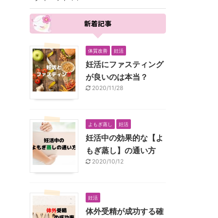
新着記事
体質改善
妊活
妊活にファスティング
が良いのは本当？
2020/11/28
よもぎ蒸し
妊活
妊活中の効果的な【よ
もぎ蒸し】の通い方
2020/10/12
妊活
体外受精が成功する確