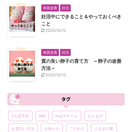
体質改善
妊活
妊活中にできること＆やっておくべき
こと
2020/10/12
体質改善
妊活
質の良い卵子の育て方 ～卵子の改善
方法～
2020/10/12
タグ
2人目不妊
BMI
hugスチーム
おりもの
お支払い方法
お知らせ
こだわり
よもぎの葉