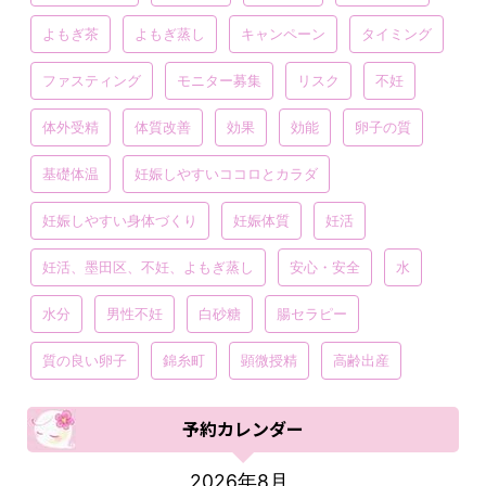
よもぎ茶
よもぎ蒸し
キャンペーン
タイミング
ファスティング
モニター募集
リスク
不妊
体外受精
体質改善
効果
効能
卵子の質
基礎体温
妊娠しやすいココロとカラダ
妊娠しやすい身体づくり
妊娠体質
妊活
妊活、墨田区、不妊、よもぎ蒸し
安心・安全
水
水分
男性不妊
白砂糖
腸セラピー
質の良い卵子
錦糸町
顕微授精
高齢出産
予約カレンダー
2026年8月