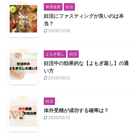
体質改善
妊活
妊活にファスティングが良いのは本
当？
2020/11/28
よもぎ蒸し
妊活
妊活中の効果的な【よもぎ蒸し】の通
い方
2020/10/12
妊活
体外受精が成功する確率は？
2020/10/12