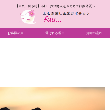
【東京・錦糸町】不妊・妊活さんを６カ月で妊娠体質へ
お客様の声
選ばれる理由
施術の流れ