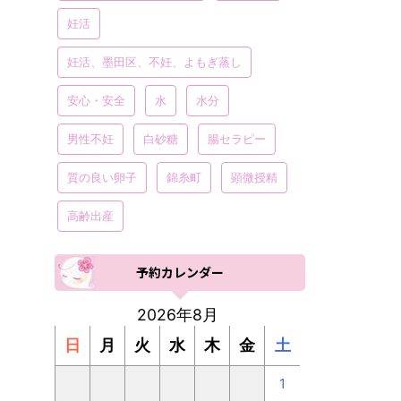
妊活
妊活、墨田区、不妊、よもぎ蒸し
安心・安全
水
水分
男性不妊
白砂糖
腸セラピー
質の良い卵子
錦糸町
顕微授精
高齢出産
予約カレンダー
2026年8月
日
月
火
水
木
金
土
1