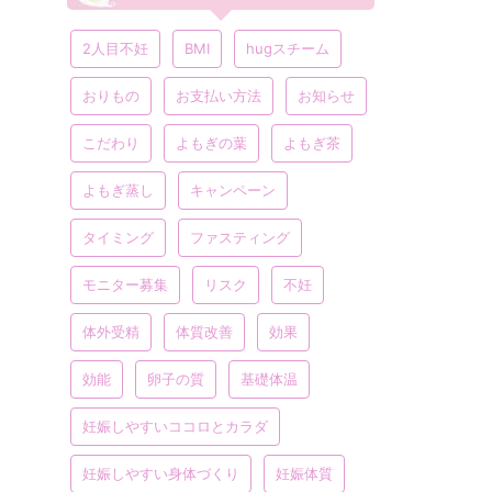
2人目不妊
BMI
hugスチーム
おりもの
お支払い方法
お知らせ
こだわり
よもぎの葉
よもぎ茶
よもぎ蒸し
キャンペーン
タイミング
ファスティング
モニター募集
リスク
不妊
体外受精
体質改善
効果
効能
卵子の質
基礎体温
妊娠しやすいココロとカラダ
妊娠しやすい身体づくり
妊娠体質