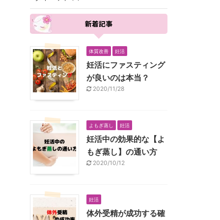
新着記事
体質改善
妊活
妊活にファスティング
が良いのは本当？
2020/11/28
よもぎ蒸し
妊活
妊活中の効果的な【よ
もぎ蒸し】の通い方
2020/10/12
妊活
体外受精が成功する確