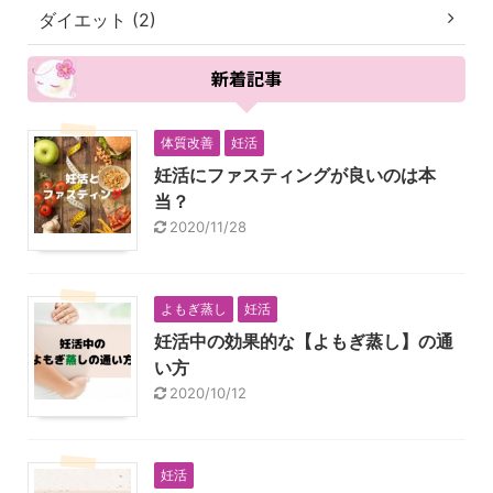
ダイエット (2)
新着記事
体質改善
妊活
妊活にファスティングが良いのは本
当？
2020/11/28
よもぎ蒸し
妊活
妊活中の効果的な【よもぎ蒸し】の通
い方
2020/10/12
妊活