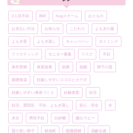
2人目不妊
BMI
hugスチーム
おりもの
お支払い方法
お知らせ
こだわり
よもぎの葉
よもぎ茶
よもぎ蒸し
キャンペーン
タイミング
ファスティング
モニター募集
リスク
不妊
体外受精
体質改善
効果
効能
卵子の質
基礎体温
妊娠しやすいココロとカラダ
妊娠しやすい身体づくり
妊娠体質
妊活
妊活、墨田区、不妊、よもぎ蒸し
安心・安全
水
水分
男性不妊
白砂糖
腸セラピー
質の良い卵子
錦糸町
顕微授精
高齢出産