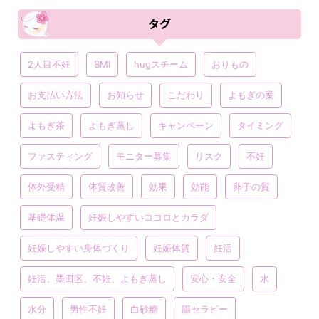
タグ
2人目不妊
BMI
hugスチーム
おりもの
お支払い方法
お知らせ
こだわり
よもぎの葉
よもぎ茶
よもぎ蒸し
キャンペーン
タイミング
ファスティング
モニター募集
リスク
不妊
体外受精
体質改善
効果
効能
卵子の質
基礎体温
妊娠しやすいココロとカラダ
妊娠しやすい身体づくり
妊娠体質
妊活
妊活、墨田区、不妊、よもぎ蒸し
安心・安全
水
水分
男性不妊
白砂糖
腸セラピー