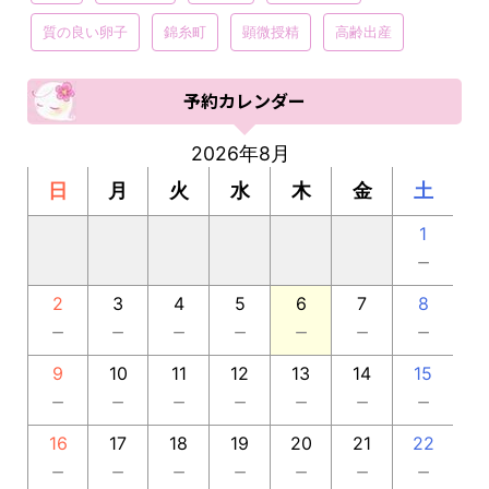
質の良い卵子
錦糸町
顕微授精
高齢出産
予約カレンダー
2026年8月
日
月
火
水
木
金
土
1
－
2
3
4
5
6
7
8
－
－
－
－
－
－
－
9
10
11
12
13
14
15
－
－
－
－
－
－
－
16
17
18
19
20
21
22
－
－
－
－
－
－
－