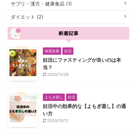
サプリ・漢方・健康食品 (1)
ダイエット (2)
新着記事
体質改善
妊活
妊活にファスティングが良いのは本
当？
2020/11/28
よもぎ蒸し
妊活
妊活中の効果的な【よもぎ蒸し】の通
い方
2020/10/12