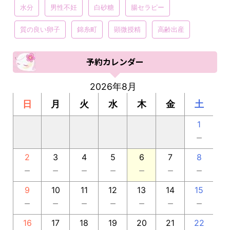
水分
男性不妊
白砂糖
腸セラピー
質の良い卵子
錦糸町
顕微授精
高齢出産
予約カレンダー
2026年8月
日
月
火
水
木
金
土
1
－
2
3
4
5
6
7
8
－
－
－
－
－
－
－
9
10
11
12
13
14
15
－
－
－
－
－
－
－
16
17
18
19
20
21
22