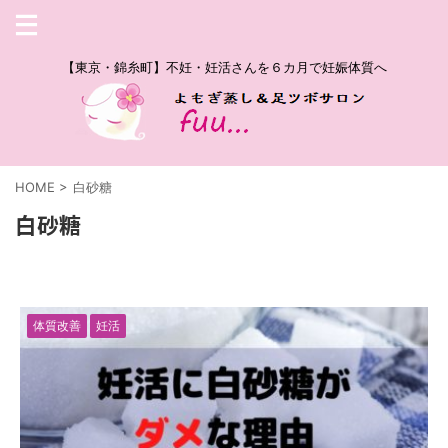
【東京・錦糸町】不妊・妊活さんを６カ月で妊娠体質へ
HOME
>
白砂糖
白砂糖
体質改善
妊活