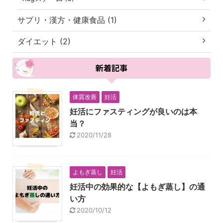
サプリ・漢方・健康食品 (1)
ダイエット (2)
新着記事
体質改善
妊活
妊活にファスティングが良いのは本
当？
2020/11/28
よもぎ蒸し
妊活
妊活中の効果的な【よもぎ蒸し】の通
い方
2020/10/12