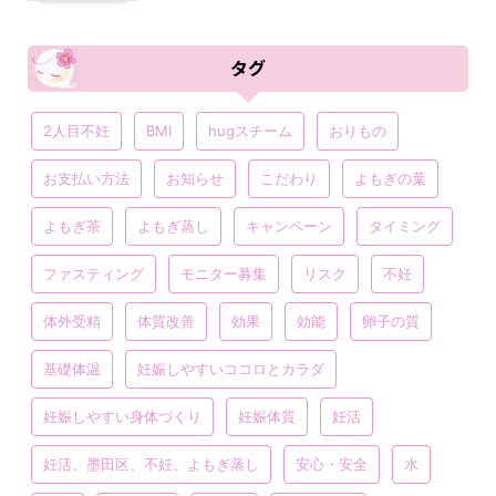
タグ
2人目不妊
BMI
hugスチーム
おりもの
お支払い方法
お知らせ
こだわり
よもぎの葉
よもぎ茶
よもぎ蒸し
キャンペーン
タイミング
ファスティング
モニター募集
リスク
不妊
体外受精
体質改善
効果
効能
卵子の質
基礎体温
妊娠しやすいココロとカラダ
妊娠しやすい身体づくり
妊娠体質
妊活
妊活、墨田区、不妊、よもぎ蒸し
安心・安全
水