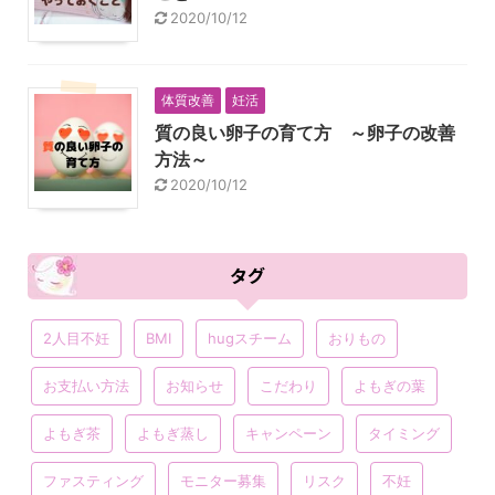
2020/10/12
体質改善
妊活
質の良い卵子の育て方 ～卵子の改善
方法～
2020/10/12
タグ
2人目不妊
BMI
hugスチーム
おりもの
お支払い方法
お知らせ
こだわり
よもぎの葉
よもぎ茶
よもぎ蒸し
キャンペーン
タイミング
ファスティング
モニター募集
リスク
不妊