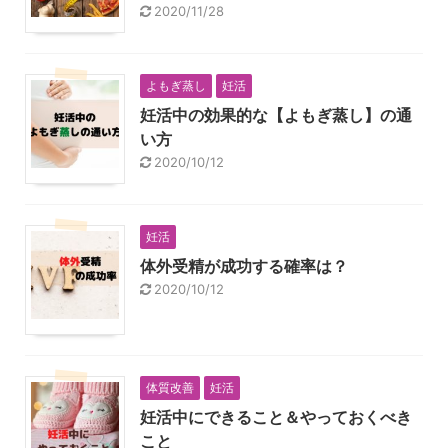
2020/11/28
よもぎ蒸し
妊活
妊活中の効果的な【よもぎ蒸し】の通
い方
2020/10/12
妊活
体外受精が成功する確率は？
2020/10/12
体質改善
妊活
妊活中にできること＆やっておくべき
こと