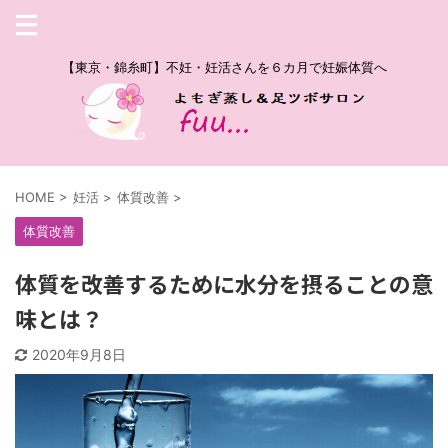
【東京・錦糸町】不妊・妊活さんを６カ月で妊娠体質へ
HOME
>
妊活
>
体質改善
>
体質改善
体質を改善するために水分を摂ることの意
味とは？
2020年9月8日