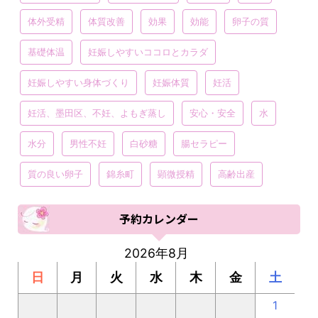
体外受精
体質改善
効果
効能
卵子の質
基礎体温
妊娠しやすいココロとカラダ
妊娠しやすい身体づくり
妊娠体質
妊活
妊活、墨田区、不妊、よもぎ蒸し
安心・安全
水
水分
男性不妊
白砂糖
腸セラピー
質の良い卵子
錦糸町
顕微授精
高齢出産
予約カレンダー
2026年8月
日
月
火
水
木
金
土
1