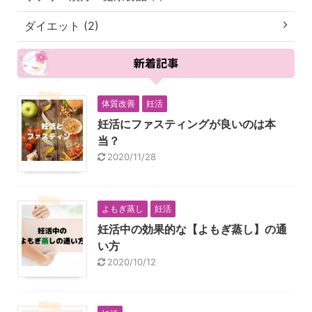
ダイエット (2)
新着記事
体質改善
妊活
妊活にファスティングが良いのは本
当？
2020/11/28
よもぎ蒸し
妊活
妊活中の効果的な【よもぎ蒸し】の通
い方
2020/10/12