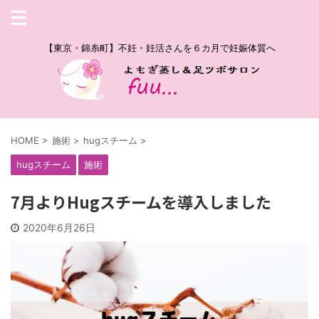
【東京・錦糸町】不妊・妊活さんを６カ月で妊娠体質へ
HOME
>
施術
>
hugスチーム
>
hugスチーム
施術
7月よりHugスチームを導入しました
2020年6月26日