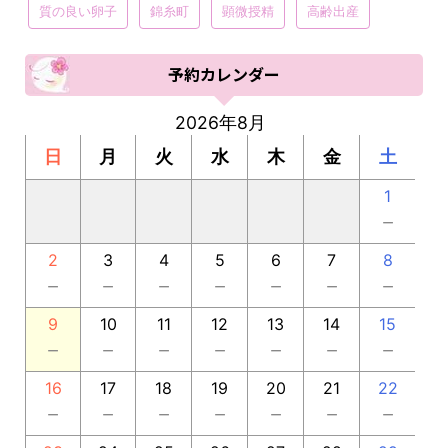
質の良い卵子
錦糸町
顕微授精
高齢出産
予約カレンダー
2026年8月
日
月
火
水
木
金
土
1
－
2
3
4
5
6
7
8
－
－
－
－
－
－
－
9
10
11
12
13
14
15
－
－
－
－
－
－
－
16
17
18
19
20
21
22
－
－
－
－
－
－
－