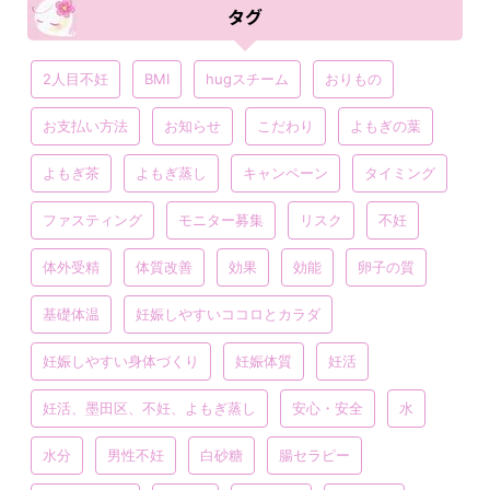
タグ
2人目不妊
BMI
hugスチーム
おりもの
お支払い方法
お知らせ
こだわり
よもぎの葉
よもぎ茶
よもぎ蒸し
キャンペーン
タイミング
ファスティング
モニター募集
リスク
不妊
体外受精
体質改善
効果
効能
卵子の質
基礎体温
妊娠しやすいココロとカラダ
妊娠しやすい身体づくり
妊娠体質
妊活
妊活、墨田区、不妊、よもぎ蒸し
安心・安全
水
水分
男性不妊
白砂糖
腸セラピー