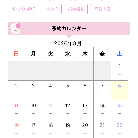
質の良い卵子
錦糸町
顕微授精
高齢出産
予約カレンダー
2026年8月
日
月
火
水
木
金
土
1
－
2
3
4
5
6
7
8
－
－
－
－
－
－
－
9
10
11
12
13
14
15
－
－
－
－
－
－
－
16
17
18
19
20
21
22
－
－
－
－
－
－
－