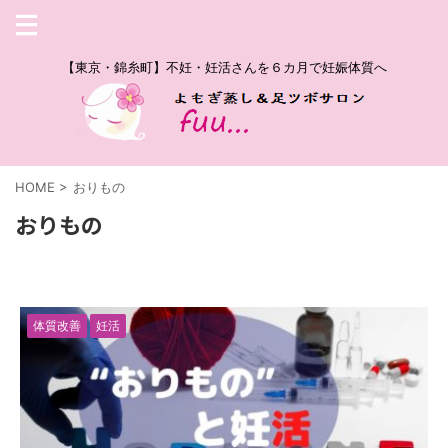
【東京・錦糸町】不妊・妊活さんを６カ月で妊娠体質へ
HOME
>
おりもの
おりもの
体質改善
妊活