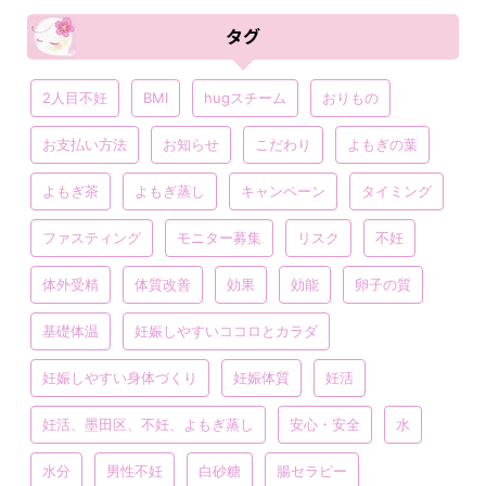
タグ
2人目不妊
BMI
hugスチーム
おりもの
お支払い方法
お知らせ
こだわり
よもぎの葉
よもぎ茶
よもぎ蒸し
キャンペーン
タイミング
ファスティング
モニター募集
リスク
不妊
体外受精
体質改善
効果
効能
卵子の質
基礎体温
妊娠しやすいココロとカラダ
妊娠しやすい身体づくり
妊娠体質
妊活
妊活、墨田区、不妊、よもぎ蒸し
安心・安全
水
水分
男性不妊
白砂糖
腸セラピー