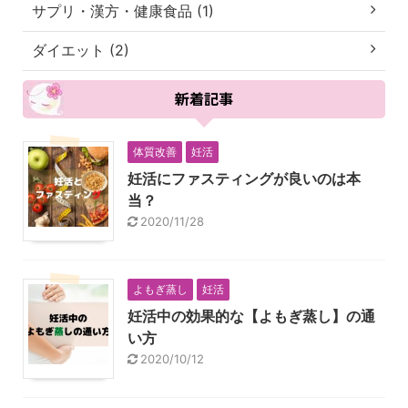
サプリ・漢方・健康食品 (1)
ダイエット (2)
新着記事
体質改善
妊活
妊活にファスティングが良いのは本
当？
2020/11/28
よもぎ蒸し
妊活
妊活中の効果的な【よもぎ蒸し】の通
い方
2020/10/12